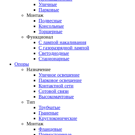
Уличные
Парковые
Монтаж
Подвесные
Консольные
Торшерные
Функционал
С лампой накаливания
С газоразрядной лампой
Светодиодные
Стационарные
Опоры
Назначение
Уличное освещение
Парковое освещение
Контактной сети
Сотовой связи
Высокомачтовые
Тип
Трубчатые
Граненые
Круглоконические
Монтаж
Фланцевые
Прямосточеные