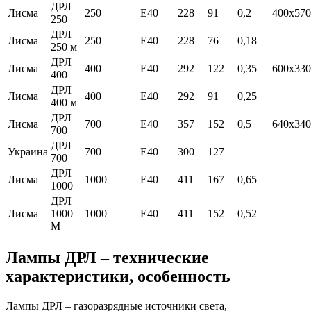
ДРЛ
Лисма
250
Е40
228
91
0,2
400х570
250
ДРЛ
Лисма
250
Е40
228
76
0,18
250 м
ДРЛ
Лисма
400
Е40
292
122
0,35
600х330
400
ДРЛ
Лисма
400
Е40
292
91
0,25
400 м
ДРЛ
Лисма
700
Е40
357
152
0,5
640х340
700
ДРЛ
Украина
700
Е40
300
127
700
ДРЛ
Лисма
1000
Е40
411
167
0,65
1000
ДРЛ
Лисма
1000
1000
Е40
411
152
0,52
М
Лампы ДРЛ – технические
характеристики, особенность
Лампы ДРЛ – газоразрядные источники света,