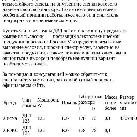
термостойкого стекла, на внутренние стенки которого
нанесён слой люминофора. Такие светильники имеют
особенный принцип работы, из-за чего он и стал столь
популярными в современном мире.
Купить уличные лампы ДРЛ оптом и в розницу предлагает
компания “Классик” — поставщик электротехнической
продукции в регионы России. Мы предоставляем самые
выгодные условия, широкий спектр услуг, гарантию на
качество продукции, а также помогаем нашим клиентам не
ошибиться в выборе и подобрать наилучший вариант
необходимого товара.
За помощью и консультацией можно обратиться к
специалистам компании, заказав обратный звонок на
официальном сайте.
Габаритные
Масса,
Размер
Тип
Мощность,
размеры
Бренд
Цоколь
кг, не
упаковк
лампы
W
более
мм
L
D
ДРЛ
Лисма
125
Е27
178
76
0,1
430х480
125
ДРЛ
ЛЮКС
125
Е27
178
76
0,1
125