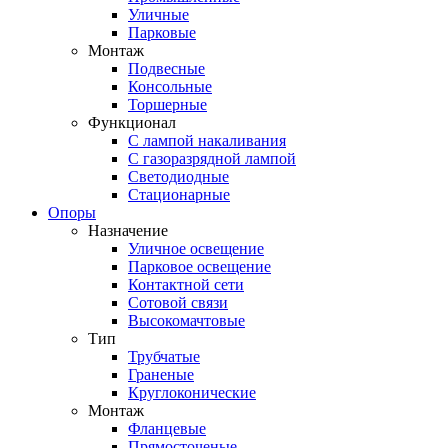
Уличные
Парковые
Монтаж
Подвесные
Консольные
Торшерные
Функционал
С лампой накаливания
С газоразрядной лампой
Светодиодные
Стационарные
Опоры
Назначение
Уличное освещение
Парковое освещение
Контактной сети
Сотовой связи
Высокомачтовые
Тип
Трубчатые
Граненые
Круглоконические
Монтаж
Фланцевые
Прямосточеные